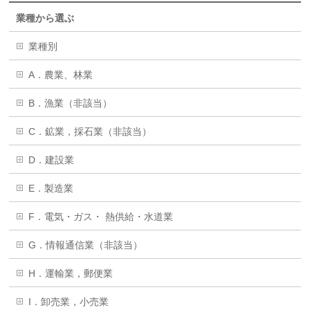
業種から選ぶ
業種別
A．農業、林業
B．漁業（非該当）
C．鉱業，採石業（非該当）
D．建設業
E．製造業
F．電気・ガス・ 熱供給・水道業
G．情報通信業（非該当）
H．運輸業，郵便業
I．卸売業，小売業