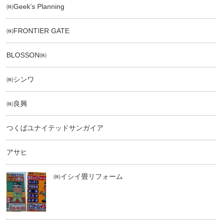
㈱Geek’s Planning
㈱FRONTIER GATE
BLOSSON㈱
㈱シンワ
㈱良興
つくばユナイテッドサンガイア
アサヒ
㈱イシイ畳リフォーム