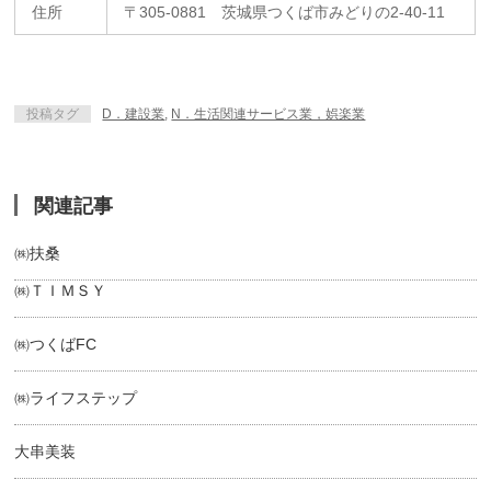
住所
〒305-0881 茨城県つくば市みどりの2-40-11
投稿タグ
D．建設業
,
N．生活関連サービス業，娯楽業
関連記事
㈱扶桑
㈱ＴＩＭＳＹ
㈱つくばFC
㈱ライフステップ
大串美装