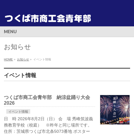
MENU
お知らせ
HOME
»
お知らせ
»
イベント情報
イベント情報
つくば市商工会青年部 納涼盆踊り大会
2026
イベント情報
日 時 2026年8月2日（日） 会 場 秀峰筑波義
務教育学校（校庭） ※昨年と同じ場所です。
住所：茨城県つくば市北条5073番地 ポスター