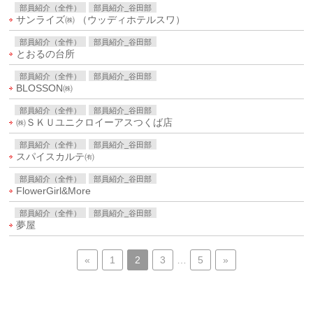
部員紹介（全件）
部員紹介_谷田部
サンライズ㈱ （ウッディホテルスワ）
部員紹介（全件）
部員紹介_谷田部
とおるの台所
部員紹介（全件）
部員紹介_谷田部
BLOSSON㈱
部員紹介（全件）
部員紹介_谷田部
㈱ＳＫＵユニクロイーアスつくば店
部員紹介（全件）
部員紹介_谷田部
スパイスカルテ㈲
部員紹介（全件）
部員紹介_谷田部
FlowerGirl&More
部員紹介（全件）
部員紹介_谷田部
夢屋
«
1
2
3
…
5
»